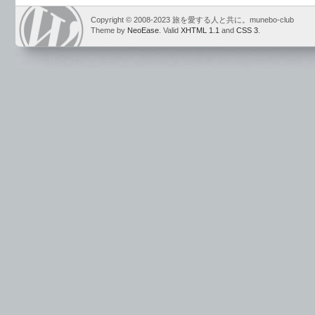
Copyright © 2008-2023 旅を愛する人と共に。munebo-club
Theme by
NeoEase
. Valid
XHTML 1.1
and
CSS 3
.