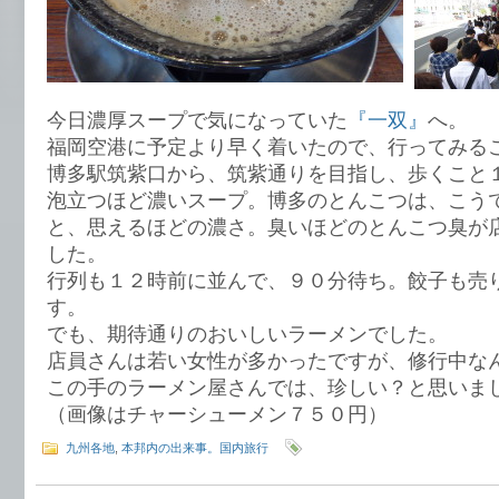
今日濃厚スープで気になっていた
『一双』
へ。
福岡空港に予定より早く着いたので、行ってみる
博多駅筑紫口から、筑紫通りを目指し、歩くこと
泡立つほど濃いスープ。博多のとんこつは、こう
と、思えるほどの濃さ。臭いほどのとんこつ臭が
した。
行列も１２時前に並んで、９０分待ち。餃子も売
す。
でも、期待通りのおいしいラーメンでした。
店員さんは若い女性が多かったですが、修行中な
この手のラーメン屋さんでは、珍しい？と思いま
（画像はチャーシューメン７５０円）
九州各地
,
本邦内の出来事。国内旅行