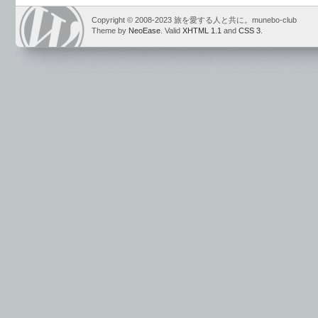
Copyright © 2008-2023 旅を愛する人と共に。munebo-club
Theme by
NeoEase
. Valid
XHTML 1.1
and
CSS 3
.