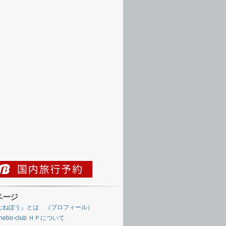
ページ
むねぼう』とは （プロフィール）
nebo-club ＨＰについて