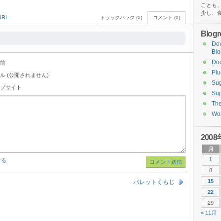
ことも
少し、
RL
トラックバック (0)
コメント (0)
Blogro
De
Blo
Do
前
Plu
ル (公開されません)
Sug
ブサイト
Sup
Th
Wor
2008
月
1
する
8
15
パレットくもじ
22
29
« 11月