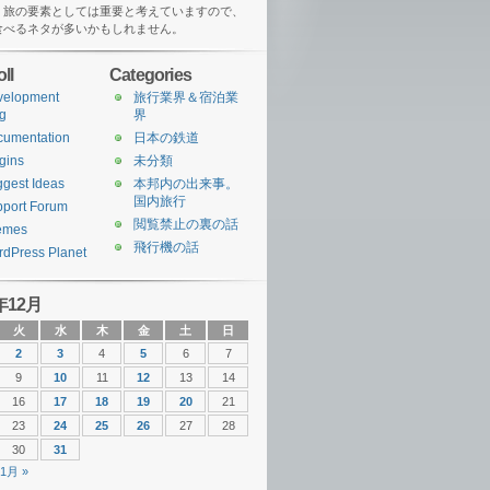
、旅の要素としては重要と考えていますので、
食べるネタが多いかもしれません。
ll
Categories
velopment
旅行業界＆宿泊業
g
界
cumentation
日本の鉄道
gins
未分類
gest Ideas
本邦内の出来事。
国内旅行
port Forum
閲覧禁止の裏の話
emes
飛行機の話
dPress Planet
年12月
火
水
木
金
土
日
2
3
4
5
6
7
9
10
11
12
13
14
16
17
18
19
20
21
23
24
25
26
27
28
30
31
1月 »