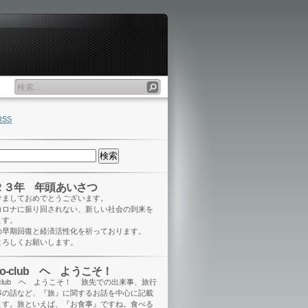
RSS
２３年 年頭あいさつ
けましておめでとうございます。
コロナに振り回されない、新しい社会の到来を
ます。
の早期回復と経済活性化を祈っております。
よろしくお願いします。
eo-club ヘ ようこそ！
o-club ヘ ようこそ！ 旅先での出来事、旅行
事の話など、『旅』に関するお話を中心に記載
ます。旅といえば、『お食事』ですね。食べる