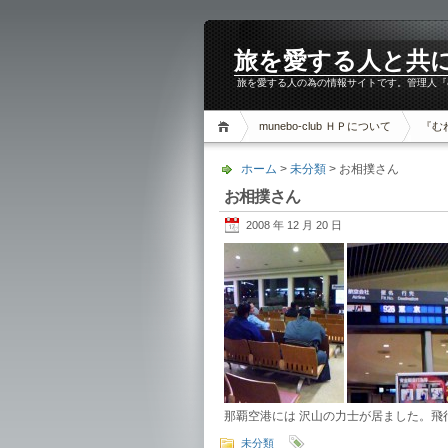
旅を愛する人と共に。m
旅を愛する人の為の情報サイトです。管理人『
munebo-club ＨＰについて
『む
ホーム
>
未分類
> お相撲さん
お相撲さん
2008 年 12 月 20 日
那覇空港には 沢山の力士が居ました。飛
未分類