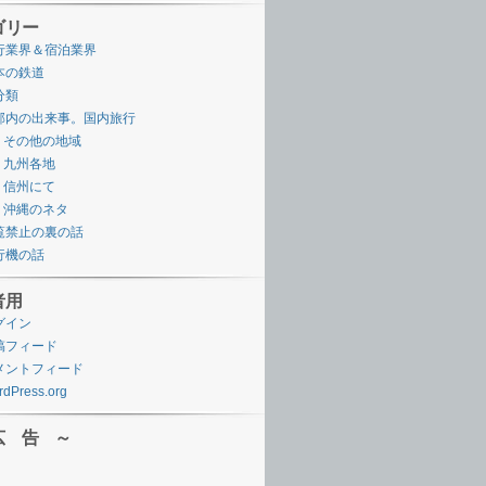
ゴリー
行業界＆宿泊業界
本の鉄道
分類
邦内の出来事。国内旅行
その他の地域
九州各地
信州にて
沖縄のネタ
覧禁止の裏の話
行機の話
者用
グイン
稿フィード
メントフィード
dPress.org
広 告 ～