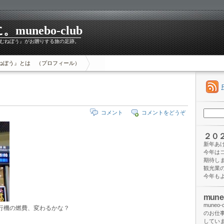
unebo-club
むねぼう』がお贈りする旅の足跡。
ねぼう』とは （プロフィール）
検
コメント
コメントをどうぞ
索:
２０
新年あ
今年は
期待し
観光業
今年も
mun
mune
行機の燃費、変わるかな？
のお仕
してい