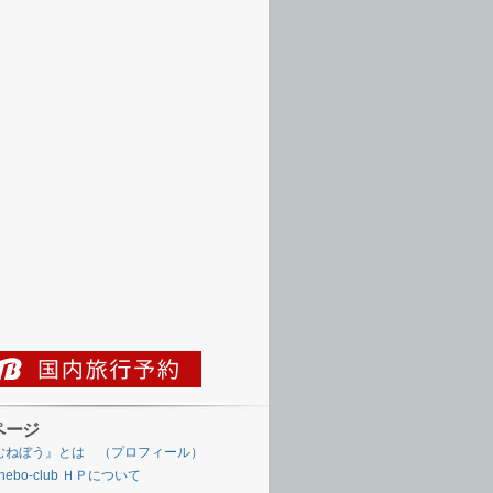
ページ
むねぼう』とは （プロフィール）
nebo-club ＨＰについて