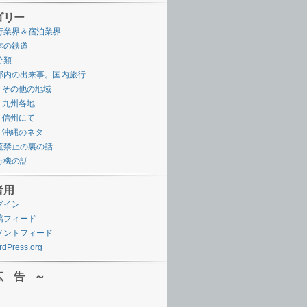
ゴリー
行業界＆宿泊業界
本の鉄道
分類
邦内の出来事。国内旅行
その他の地域
九州各地
信州にて
沖縄のネタ
覧禁止の裏の話
行機の話
者用
グイン
稿フィード
メントフィード
dPress.org
広 告 ～