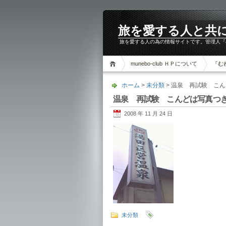
旅を愛する人と共に。m
旅を愛する人の為の情報サイトです。管理人『
munebo-club ＨＰについて
『む
ホーム
>
未分類
> 温泉 再試験 こ
温泉 再試験 こんどは写真つき
2008 年 11 月 24 日
未分類