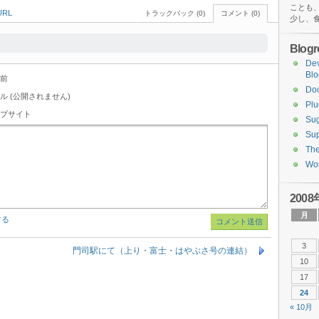
ことも
RL
トラックバック (0)
コメント (0)
少し、
Blogro
De
Blo
前
Do
ル (公開されません)
Plu
ブサイト
Sug
Sup
Th
Wor
2008
月
する
3
門司駅にて（上り・富士・はやぶさ号の連結）
10
17
24
« 10月