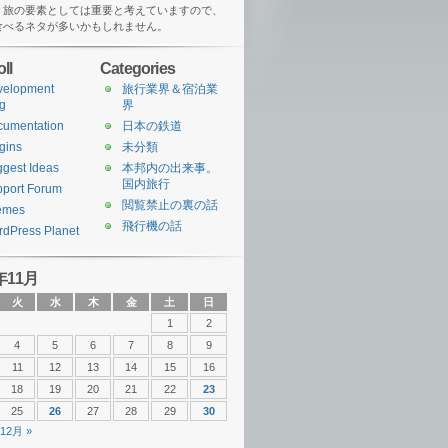
、旅の要素としては重要と考えていますので、
食べるネタが多いかもしれません。
ll
Categories
velopment
旅行業界＆宿泊業
g
界
cumentation
日本の鉄道
gins
未分類
gest Ideas
本邦内の出来事。
国内旅行
port Forum
閲覧禁止の裏の話
emes
飛行機の話
dPress Planet
年11月
火
水
木
金
土
日
1
2
4
5
6
7
8
9
11
12
13
14
15
16
18
19
20
21
22
23
25
26
27
28
29
30
12月 »