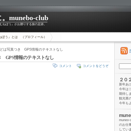
unebo-club
むねぼう』がお贈りする旅の足跡。
ねぼう』とは （プロフィール）
んどは写真つき GPS情報のテキストなし
 GPS情報のテキストなし
検
コメント
コメントをどうぞ
索:
２０
新年あ
今年は
期待し
観光業
今年も
mun
mune
のお仕
してい