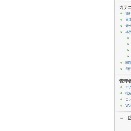
カテ
旅
日
未
本
閲
飛
管理
ロ
投
コ
Wor
～ 