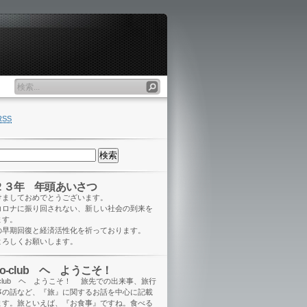
RSS
２３年 年頭あいさつ
けましておめでとうございます。
コロナに振り回されない、新しい社会の到来を
ます。
の早期回復と経済活性化を祈っております。
よろしくお願いします。
eo-club ヘ ようこそ！
o-club ヘ ようこそ！ 旅先での出来事、旅行
事の話など、『旅』に関するお話を中心に記載
ます。旅といえば、『お食事』ですね。食べる