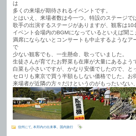
は
多くの来場が期待されるイベントです。
とはいえ、来場者数は今一つ。特設のステージで
歌手の出演するステージがありますが、観客は10
イベント会場内のBGMになっているといえば聞こ
満席にならないとコンサートも中止するようなア
で
少ない観客でも、一生懸命、歌っていました。
生徒さんが育てたお野菜も在庫が大量にあるよう
白菜も小さいですが、かなり安価でしたので、と
セロリも東京で買う半額もしない価格でした。お
来場者が近隣の方々だけというのがもったいない
信州にて
,
本邦内の出来事。国内旅行