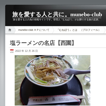
旅を愛する人と共に。munebo-club
旅を愛する人の為の情報サイトです。管理人『むねぼう』がお贈りする旅の足跡。
munebo-club ＨＰについて
『むねぼう』とは （プロフィール）
塩ラーメンの名店【西園】
2022 年 12 月 26 日