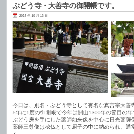
ぶどう寺・大善寺の御開帳です。
2018 年 10 月 13 日
今日は、別名・ぶどう寺として有名な真言宗大善
5年に1度の御開帳で今年は開山1300年の節目の
ぶどう房を手にした薬師如来像を中心に日光菩薩
薬師三尊像は秘仏として厨子の中に納められ、通