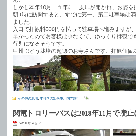
ん。
しかし本年10月、五年に一度扉が開かれ、お姿を
朝9時に訪問すると、すでに第一、第二駐車場は
ました。
入口で拝観料500円を払って駐車場へ進みますが
早かったのでお客様は少なくて、ゆっくり拝観で
行列になるそうです。
甲州ぶどう栽培の起源のお寺さんです。拝観価値
その他の地域
,
本邦内の出来事。国内旅行
関電トロリーバスは2018年11月で廃止
2018 年 9 月 23 日