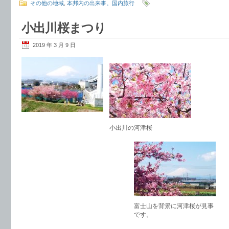
その他の地域
,
本邦内の出来事。国内旅行
小出川桜まつり
2019 年 3 月 9 日
小出川の河津桜
富士山を背景に河津桜が見事
です。