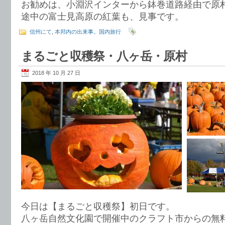
お勧めは、小淵沢インターから鉢巻道路経由で原
途中の富士見高原の紅葉も、見事です。
信州にて
,
本邦内の出来事。国内旅行
まるごと収穫祭・八ヶ岳・原村
2018 年 10 月 27 日
今日は【まるごと収穫祭】初日です。
八ヶ岳自然文化園で開催中のクラフト市からの無