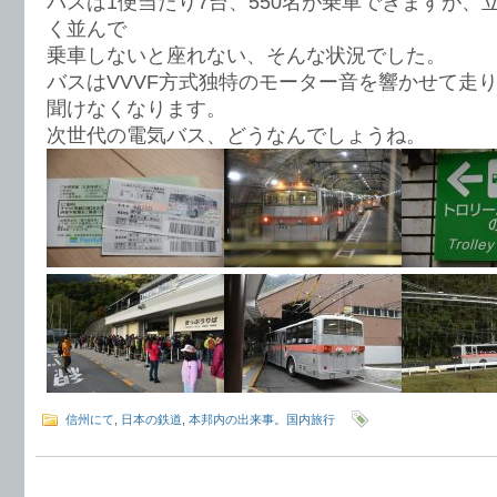
バスは1便当たり7台、550名が乗車できますが、
く並んで
乗車しないと座れない、そんな状況でした。
バスはVVVF方式独特のモーター音を響かせて走
聞けなくなります。
次世代の電気バス、どうなんでしょうね。
信州にて
,
日本の鉄道
,
本邦内の出来事。国内旅行