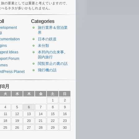
、旅の要素としては重要と考えていますので、
食べるネタが多いかもしれません。
ll
Categories
velopment
旅行業界＆宿泊業
g
界
cumentation
日本の鉄道
gins
未分類
gest Ideas
本邦内の出来事。
国内旅行
port Forum
閲覧禁止の裏の話
emes
飛行機の話
dPress Planet
年8月
火
水
木
金
土
日
1
2
4
5
6
7
8
9
11
12
13
14
15
16
18
19
20
21
22
23
25
26
27
28
29
30