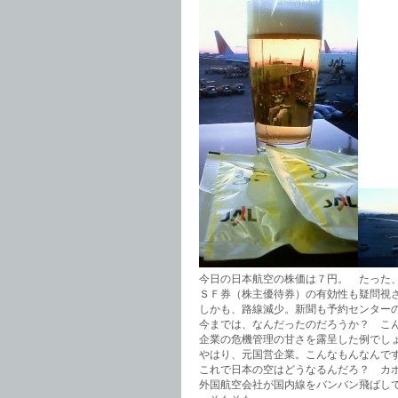
今日の日本航空の株価は７円。 たった
ＳＦ券（株主優待券）の有効性も疑問視
しかも、路線減少。新聞も予約センター
今までは、なんだったのだろうか？ こ
企業の危機管理の甘さを露呈した例でし
やはり、元国営企業。こんなもんなんで
これで日本の空はどうなるんだろ？ カ
外国航空会社が国内線をバンバン飛ばし