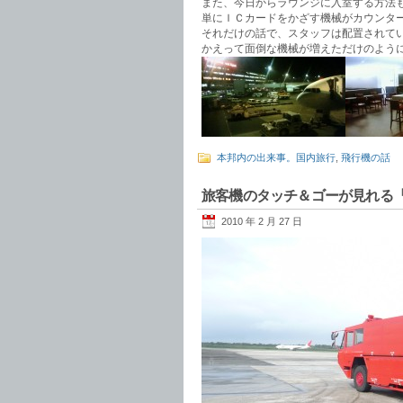
また、今日からラウンジに入室する方法
単にＩＣカードをかざす機械がカウンタ
それだけの話で、スタッフは配置されて
かえって面倒な機械が増えただけのよう
本邦内の出来事。国内旅行
,
飛行機の話
旅客機のタッチ＆ゴーが見れる
2010 年 2 月 27 日