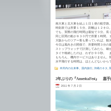
南大東と北大東を結ぶ１日１便の航空路
時刻表では所要１５分。距離は１２キロ
でも、実際の飛行時間は最短で３分。長
同じ区間の船が８３０円で所要１時間。
大阪からのツアー客も乗っていれば、観
今日は風向きの関係で、所要時間３分の
ストップウォッチで計測してみたら、確
タイヤ格納したのは、わずか９０秒。 
もちろん、機内サービスはありません。
水平飛行する時間は、ほとんどないから
本邦内の出来事。国内旅行
,
沖縄のネタ
,
2年ぶりの『AmericaFest』 
2011 年 7 月 2 日