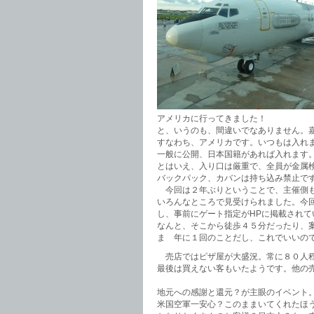
アメリカに行ってきました！
と、いうのも、間違いでなありません。
すなわち、アメリカです。いつもは入れ
一般に公開、日本国籍があれば入れます
とはいえ、入り口は厳重で、全員が金属
バックパック、カバンは持ち込み禁止で
今回は２年ぶりということで、主催側も
いろんなところで見受けられました。今
し、事前にゲート指定がHPに掲載され
なんと、そこから徒歩４５分だったり、
ま 年に１回のことだし、これでいいの
売店ではピザ屋が大盛況。常に８０人程
最後は買えない客もいたようです。他の
地元への感謝と還元？が主眼のイベント
米国空軍一安心？このままいてくれたほ