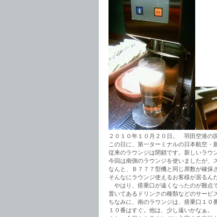
２０１０年１０月２０日。 羽田空港の
この日に、第一ターミナルの日本航空・
従来のラウンジは閉鎖です。新しいラウ
今回は南側のラウンジを使いましたが、
なんと、Ｂ７７７型機と同じ席数が確保
そんなにラウンジ使えるお客様が居るん
やはり、搭乗口が遠くなったのが難点で
置いてあるドリンクの種類などのサービ
ちなみに、南のラウンジは、搭乗口１０
１０番はすぐ。他は、少し遠いかなぁ。