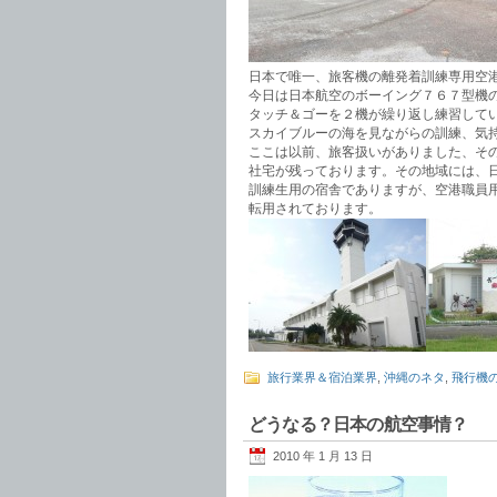
日本で唯一、旅客機の離発着訓練専用空
今日は日本航空のボーイング７６７型機
タッチ＆ゴーを２機が繰り返し練習して
スカイブルーの海を見ながらの訓練、気
ここは以前、旅客扱いがありました、そ
社宅が残っております。その地域には、
訓練生用の宿舎でありますが、空港職員
転用されております。
旅行業界＆宿泊業界
,
沖縄のネタ
,
飛行機
どうなる？日本の航空事情？
2010 年 1 月 13 日