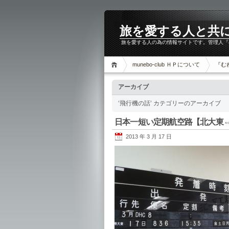
旅を愛する人と共に。m
旅を愛する人の為の情報サイトです。管理人『
munebo-club ＨＰについて
『む
アーカイブ
‘飛行機の話’ カテゴリーのアーカイブ
日本一短い定期航空路【北大東
2013 年 3 月 17 日