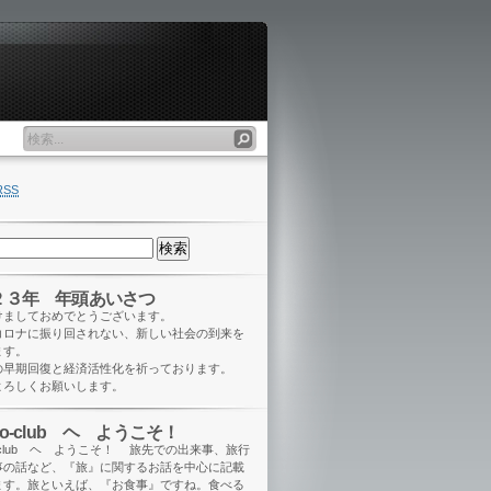
RSS
２３年 年頭あいさつ
けましておめでとうございます。
コロナに振り回されない、新しい社会の到来を
ます。
の早期回復と経済活性化を祈っております。
よろしくお願いします。
eo-club ヘ ようこそ！
o-club ヘ ようこそ！ 旅先での出来事、旅行
事の話など、『旅』に関するお話を中心に記載
ます。旅といえば、『お食事』ですね。食べる