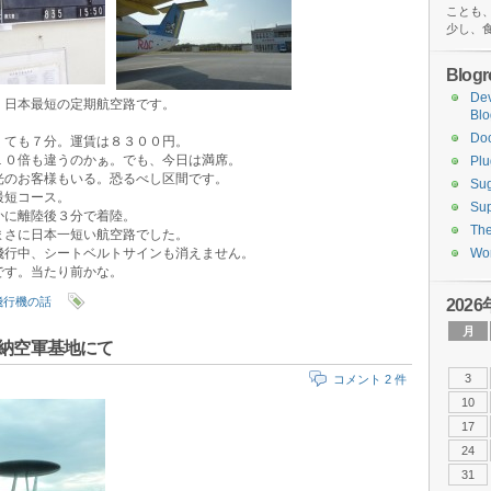
ことも
少し、
Blogro
De
。日本最短の定期航空路です。
Blo
。
Do
くても７分。運賃は８３００円。
１０倍も違うのかぁ。でも、今日は満席。
Plu
光のお客様もいる。恐るべし区間です。
Sug
最短コース。
Sup
かに離陸後３分で着陸。
Th
まさに日本一短い航空路でした。
飛行中、シートベルトサインも消えません。
Wor
です。当たり前かな。
飛行機の話
2026
月
嘉手納空軍基地にて
3
コメント 2 件
10
17
24
31