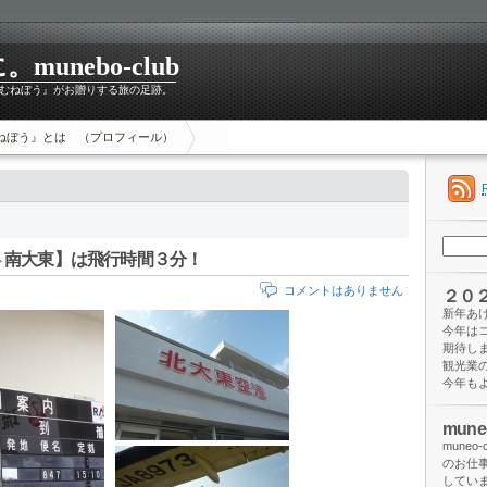
unebo-club
むねぼう』がお贈りする旅の足跡。
ねぼう』とは （プロフィール）
検
⇔南大東】は飛行時間３分！
索:
コメントはありません
２０
新年あ
今年は
期待し
観光業
今年も
mun
mune
のお仕
してい