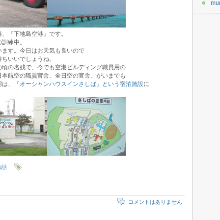
mu
港、『下地島空港』です。
の訓練中。
います。今日はお天気も良いので
持ちいいでしょうね。
の頃の名残で、今でも空港ビルディング職員用の
日本航空の職員官舎、全日空の官舎、がいまでも
用は
、『オーシャンハウスインさしば』という宿泊施設
に
の話
コメントはありません