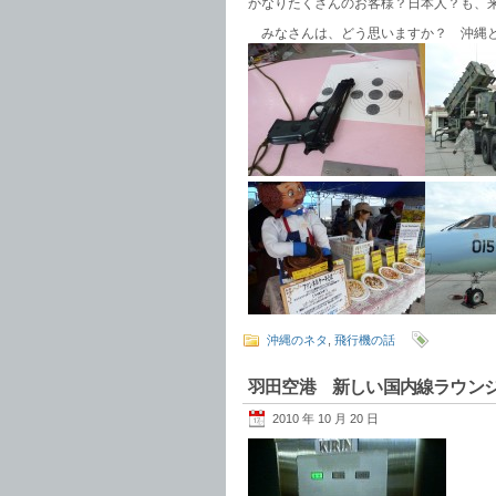
かなりたくさんのお客様？日本人？も、
みなさんは、どう思いますか？ 沖縄と
沖縄のネタ
,
飛行機の話
羽田空港 新しい国内線ラウン
2010 年 10 月 20 日