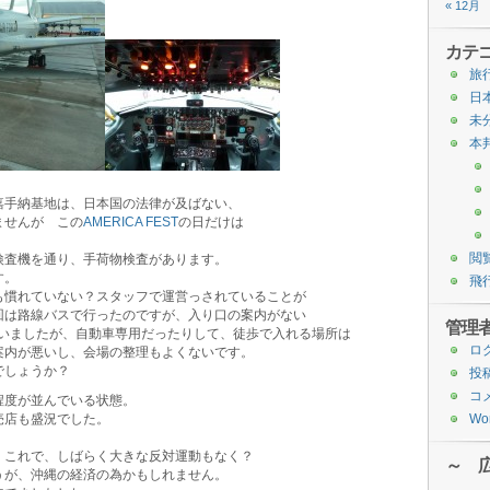
« 12月
カテ
旅
日
未
本
嘉手納基地は、日本国の法律が及ばない、
ませんが この
AMERICA FEST
の日だけは
。
閲
検査機を通り、手荷物検査があります。
す。
飛
慣れていない？スタッフで運営っされていることが
回は路線バスで行ったのですが、入り口の案内がない
管理
ていましたが、自動車専用だったりして、徒歩で入れる場所は
ロ
案内が悪いし、会場の整理もよくないです。
でしょうか？
投
コ
度が並んでいる状態。
売店も盛況でした。
Wor
。これで、しばらく大きな反対運動もなく？
～ 
うが、沖縄の経済の為かもしれません。