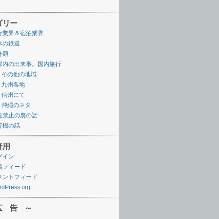
ゴリー
行業界＆宿泊業界
本の鉄道
分類
邦内の出来事。国内旅行
その他の地域
九州各地
信州にて
沖縄のネタ
覧禁止の裏の話
行機の話
者用
グイン
稿フィード
メントフィード
dPress.org
広 告 ～