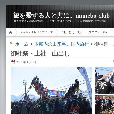
旅を愛する人と共に。munebo-club
旅を愛する人の為の情報サイトです。管理人『むねぼう』がお贈りする旅の足跡。
munebo-club ＨＰについて
『むねぼう』とは （プロフィール）
ホーム
>
本邦内の出来事。国内旅行
> 御柱祭
御柱祭・上社 山出し
2016 年 4 月 2 日