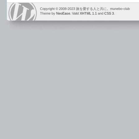
Copyright © 2008-2023 旅を愛する人と共に。munebo-club
Theme by
NeoEase
. Valid
XHTML 1.1
and
CSS 3
.