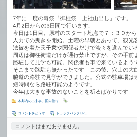
7年に一度の奇祭『御柱祭 上社山出し』です。
4月2日からの3日間で行います。
今日は1日目。原村のスタート地点で７：３０か
人力での曳きを開始。土曜の早朝とあって、観光
法被を着た氏子衆や関係者だけで淡々を進んでい
周辺は御柱街道だけが通行禁止ですが、その手前
路駐して見学も可能。関係者も車で来ているよう
そこまで路駐も無かったです。この後、穴山の大
脇道の路駐で見学ができました。公式の駐車場は
短時間なら路駐可能のようです。
今年は大きな事故のないことを祈るばかりです。
本邦内の出来事。国内旅行
コメントをどうぞ
トラックバックURL
コメントはまだありません。