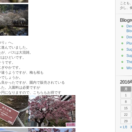
ことも
少し、
Blogro
De
Blo
Do
つり』へ。
Plu
に進んでいました。
Sug
たが、バスは大混雑。
Sup
方はひどいです。
Th
そうです。
にぎやかです。
Wor
が違うようですが、梅も桜も
いでしょうか。
2016
も良かったですが、園内で販売されている
した。入園料は必要ですが
月
０円になりますので、こちらもお得です
1
8
15
22
29
« 1月