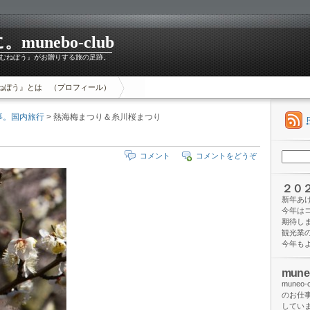
unebo-club
むねぼう』がお贈りする旅の足跡。
ねぼう』とは （プロフィール）
事。国内旅行
> 熱海梅まつり＆糸川桜まつり
検
コメント
コメントをどうぞ
索:
２０
新年あ
今年は
期待し
観光業
今年も
mun
mune
のお仕
してい