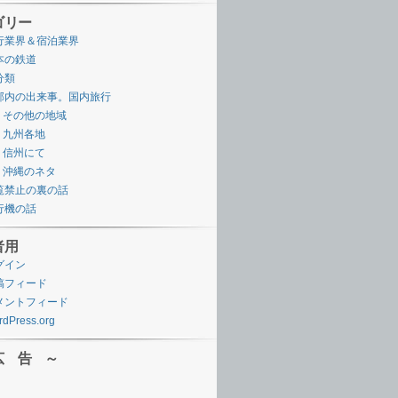
ゴリー
行業界＆宿泊業界
本の鉄道
分類
邦内の出来事。国内旅行
その他の地域
九州各地
信州にて
沖縄のネタ
覧禁止の裏の話
行機の話
者用
グイン
稿フィード
メントフィード
dPress.org
広 告 ～