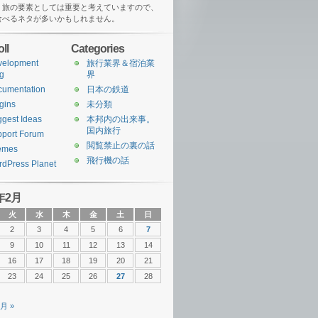
、旅の要素としては重要と考えていますので、
食べるネタが多いかもしれません。
ll
Categories
velopment
旅行業界＆宿泊業
g
界
cumentation
日本の鉄道
gins
未分類
gest Ideas
本邦内の出来事。
国内旅行
port Forum
閲覧禁止の裏の話
emes
飛行機の話
dPress Planet
年2月
火
水
木
金
土
日
2
3
4
5
6
7
9
10
11
12
13
14
16
17
18
19
20
21
23
24
25
26
27
28
3月 »