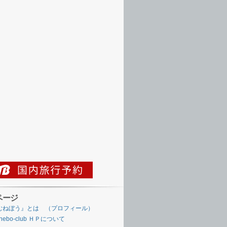
ページ
むねぼう』とは （プロフィール）
nebo-club ＨＰについて