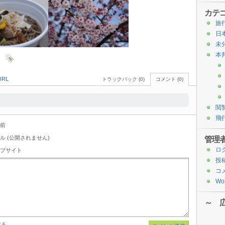
カテ
旅
日
未
本
RL
トラックバック (0)
コメント (0)
閲
飛
前
ル (公開されません)
管理
ロ
ブサイト
投
コ
Wor
～ 
する