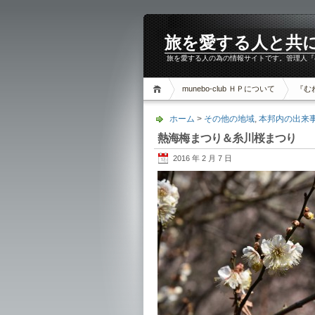
旅を愛する人と共に。m
旅を愛する人の為の情報サイトです。管理人『
munebo-club ＨＰについて
『む
ホーム
>
その他の地域
,
本邦内の出来
熱海梅まつり＆糸川桜まつり
2016 年 2 月 7 日