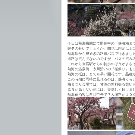
今日は熱海梅園にて開催中の『熱海梅ま
暖冬のせいでしょうか、開花は想定以上
熱海駅から昼過ぎの路線バスで行きまし
道路は混んでないのですが、バスの混み
これから来宮駅からの徒歩のほうがよさ
熱海の温泉街、糸川沿いの『桜祭り』も
熱海の桜は、とても早い開花です。品種
この時期に同時に見れるのは、熱海くら
梅まつり会場では、甘酒の無料振る舞い
飲食が高くない割には、美味しく頂けま
熱海宿泊客は自己申告で？入場料が１０