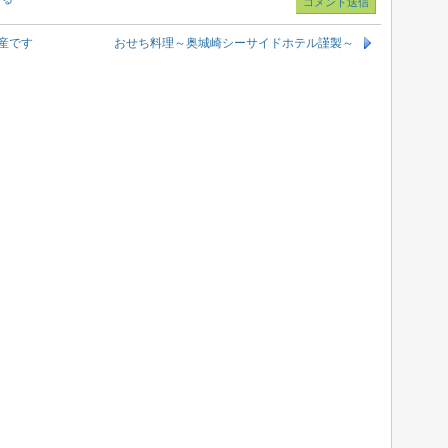
産です
おせち料理～奥城崎シーサイドホテル謹製～