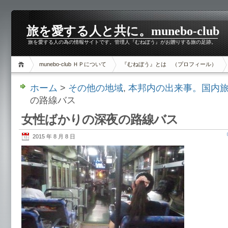
旅を愛する人と共に。munebo-club
旅を愛する人の為の情報サイトです。管理人『むねぼう』がお贈りする旅の足跡。
munebo-club ＨＰについて
『むねぼう』とは （プロフィール）
ホーム
>
その他の地域
,
本邦内の出来事。国内
の路線バス
女性ばかりの深夜の路線バス
2015 年 8 月 8 日