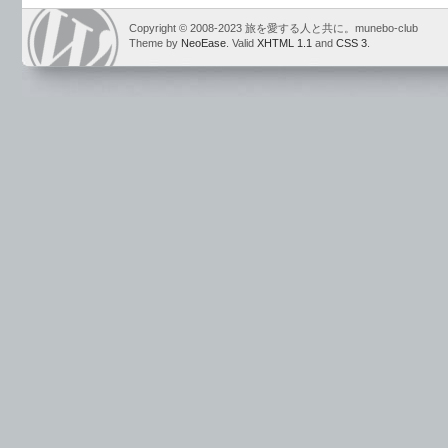
Copyright © 2008-2023 旅を愛する人と共に。munebo-club
Theme by
NeoEase
. Valid
XHTML 1.1
and
CSS 3
.