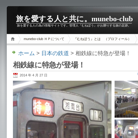
旅を愛する人と共に。munebo-club
旅を愛する人の為の情報サイトです。管理人『むねぼう』がお贈りする旅の足跡。
munebo-club ＨＰについて
『むねぼう』とは （プロフィール）
ホーム
>
日本の鉄道
> 相鉄線に特急が登場！
相鉄線に特急が登場！
2014 年 4 月 27 日