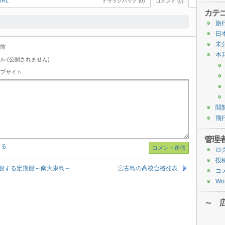
RL
トラックバック (0)
コメント (0)
カテ
旅
日
未
前
本
ル (公開されません)
ブサイト
閲
飛
管理
する
ロ
投
船する定期船～南大東島～
宮古島の高校合格発表
コ
Wor
～ 