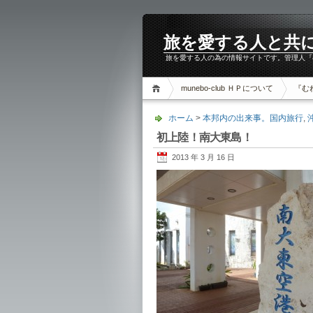
旅を愛する人と共に。m
旅を愛する人の為の情報サイトです。管理人『
munebo-club ＨＰについて
『む
ホーム
>
本邦内の出来事。国内旅行
,
初上陸！南大東島！
2013 年 3 月 16 日