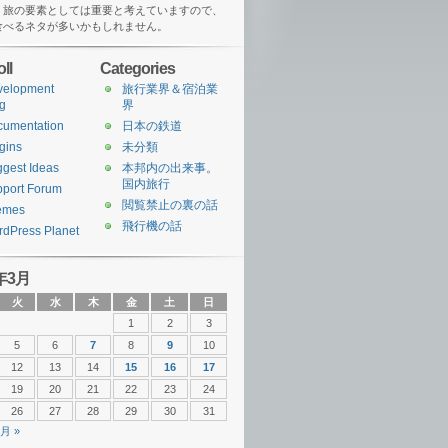
、旅の要素としては重要と考えていますので、
食べるネタが多いかもしれません。
ll
Categories
velopment
旅行業界＆宿泊業
g
界
cumentation
日本の鉄道
gins
未分類
gest Ideas
本邦内の出来事。
国内旅行
port Forum
閲覧禁止の裏の話
emes
飛行機の話
dPress Planet
年3月
火
水
木
金
土
日
1
2
3
5
6
7
8
9
10
12
13
14
15
16
17
19
20
21
22
23
24
26
27
28
29
30
31
4月 »