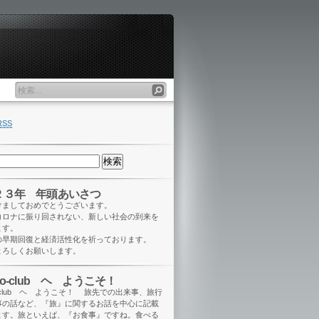
RSS
２３年 年頭あいさつ
けましておめでとうございます。
コロナに振り回されない、新しい社会の到来を
ます。
の早期回復と経済活性化を祈っております。
よろしくお願いします。
eo-club ヘ ようこそ！
o-club ヘ ようこそ！ 旅先での出来事、旅行
事の話など、『旅』に関するお話を中心に記載
ます。旅といえば、『お食事』ですね。食べる