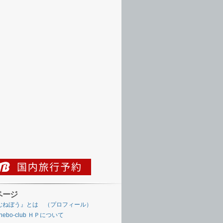
ページ
むねぼう』とは （プロフィール）
nebo-club ＨＰについて