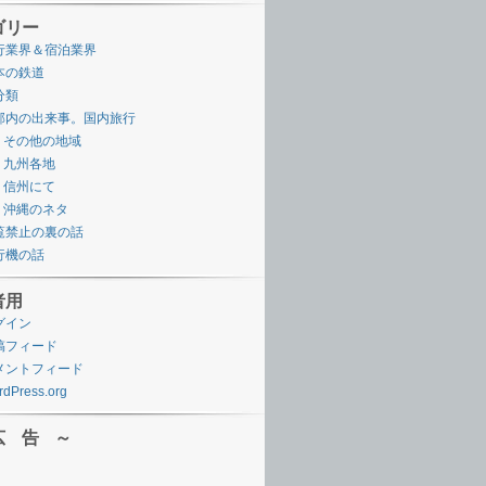
ゴリー
行業界＆宿泊業界
本の鉄道
分類
邦内の出来事。国内旅行
その他の地域
九州各地
信州にて
沖縄のネタ
覧禁止の裏の話
行機の話
者用
グイン
稿フィード
メントフィード
dPress.org
広 告 ～