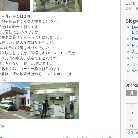
ことも
少し、
から直行が１日１便。
Blogro
れが全島民５００名の重要な足です。
迎だけが唯一の頼りです。
De
ので宿泊は無いのですが、
Blo
送迎車に乗せてもらうことにしました。
Do
は厳しい。島の産業はサトウキビ。
Plu
るので島の経済は成り立たない。
Sug
引き取りしますが、同様にキロ１６０００円が
り２万円の収入。現在でもこれです。
Sup
避けられない。厳しい現実です。
Th
があるのみ。コーヒー程度は飲めます。
Wor
が兼務。液体検査機は無く、ペットボトルは
した。
2013
月
4
11
18
25
« 2月