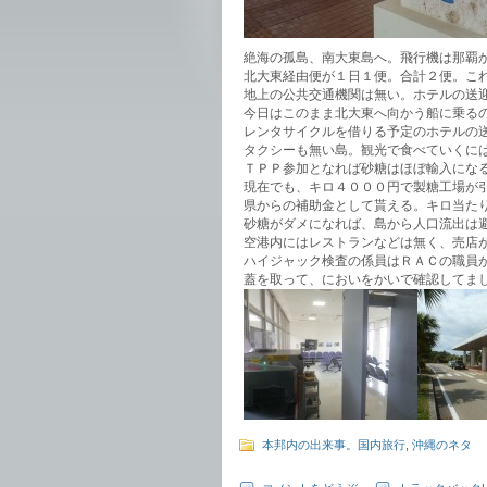
絶海の孤島、南大東島へ。飛行機は那覇
北大東経由便が１日１便。合計２便。こ
地上の公共交通機関は無い。ホテルの送
今日はこのまま北大東へ向かう船に乗る
レンタサイクルを借りる予定のホテルの
タクシーも無い島。観光で食べていくに
ＴＰＰ参加となれば砂糖はほぼ輸入にな
現在でも、キロ４０００円で製糖工場が
県からの補助金として貰える。キロ当た
砂糖がダメになれば、島から人口流出は
空港内にはレストランなどは無く、売店
ハイジャック検査の係員はＲＡＣの職員
蓋を取って、においをかいで確認してま
本邦内の出来事。国内旅行
,
沖縄のネタ