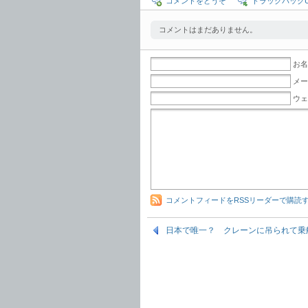
コメントをどうぞ
トラックバックU
コメントはまだありません。
お名
メー
ウェ
コメントフィードをRSSリーダーで購読
日本で唯一？ クレーンに吊られて乗