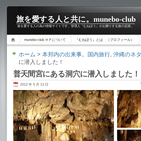
旅を愛する人と共に。munebo-club
旅を愛する人の為の情報サイトです。管理人『むねぼう』がお贈りする旅の足跡。
munebo-club ＨＰについて
『むねぼう』とは （プロフィール）
ホーム
>
本邦内の出来事。国内旅行
,
沖縄のネ
に潜入しました！
普天間宮にある洞穴に潜入しました！
2012 年 5 月 13 日