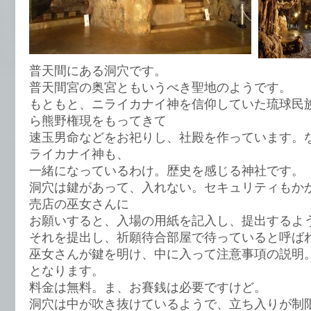
普天間にある洞穴です。
普天間宮の奥宮ともいうべき聖地のようです。
もともと、ニライカナイ神を信仰していた琉球民
ら熊野権現をもってきて
速玉男命などをお祀りし、社殿を作っています。
ライカナイ神も、
一緒になっているわけ。歴史を感じる神社です。
洞穴は鍵があって、入れない。セキュリティもか
売店の巫女さんに
お願いすると、入場の用紙を記入し、提出するよ
それを提出し、祈願待合部屋で待っていると呼ば
巫女さんが鍵を明け、中に入って注意事項の説明
となります。
料金は無料。ま、お賽銭は必要ですけど。
洞穴は中が吹き抜けているようで、立ち入りが制