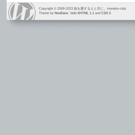
Copyright © 2008-2023 旅を愛する人と共に。munebo-club
Theme by
NeoEase
. Valid
XHTML 1.1
and
CSS 3
.