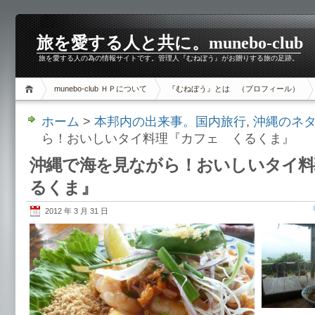
旅を愛する人と共に。munebo-club
旅を愛する人の為の情報サイトです。管理人『むねぼう』がお贈りする旅の足跡。
munebo-club ＨＰについて
『むねぼう』とは （プロフィール）
ホーム
>
本邦内の出来事。国内旅行
,
沖縄のネ
ら！おいしいタイ料理『カフェ くるくま』
沖縄で海を見ながら！おいしいタイ料
るくま』
2012 年 3 月 31 日