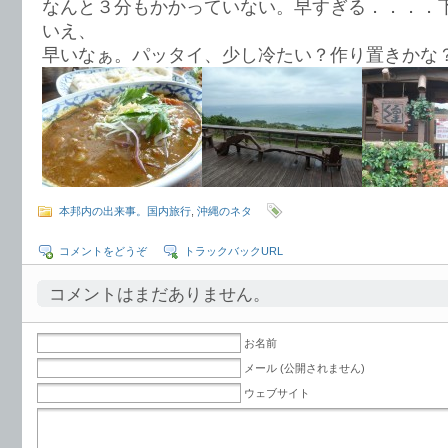
なんと３分もかかっていない。早すぎる．．．．
いえ、
早いなぁ。パッタイ、少し冷たい？作り置きかな
本邦内の出来事。国内旅行
,
沖縄のネタ
コメントをどうぞ
トラックバックURL
コメントはまだありません。
お名前
メール (公開されません)
ウェブサイト