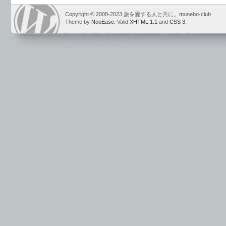
Copyright © 2008-2023 旅を愛する人と共に。munebo-club
Theme by
NeoEase
. Valid
XHTML 1.1
and
CSS 3
.