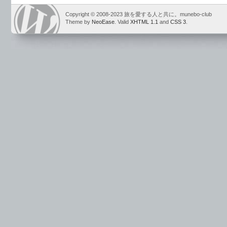
Copyright © 2008-2023 旅を愛する人と共に。munebo-club
Theme by
NeoEase
. Valid
XHTML 1.1
and
CSS 3
.