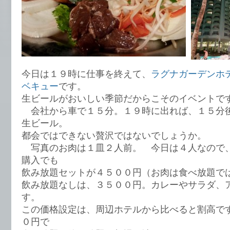
今日は１９時に仕事を終えて、
ラグナガーデンホ
ベキュー
です。
生ビールがおいしい季節だからこそのイベントで
会社から車で１５分。１９時に出れば、１５分
生ビール。
都会ではできない贅沢ではないでしょうか。
写真のお肉は１皿２人前。 今日は４人なので
購入でも
飲み放題セットが４５００円（お肉は食べ放題で
飲み放題なしは、３５００円。カレーやサラダ、
す。
この価格設定は、周辺ホテルから比べると割高で
０円で