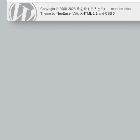
Copyright © 2008-2023 旅を愛する人と共に。munebo-club
Theme by
NeoEase
. Valid
XHTML 1.1
and
CSS 3
.