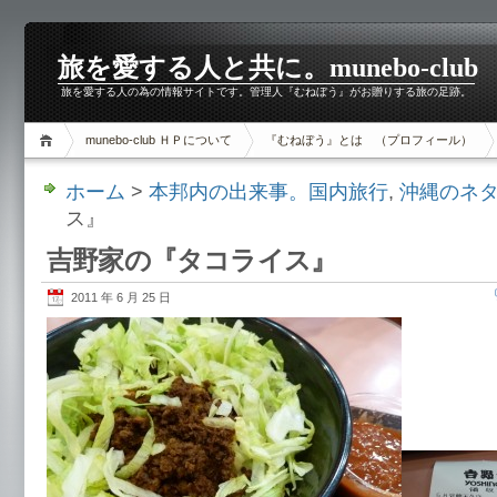
旅を愛する人と共に。munebo-club
旅を愛する人の為の情報サイトです。管理人『むねぼう』がお贈りする旅の足跡。
munebo-club ＨＰについて
『むねぼう』とは （プロフィール）
ホーム
>
本邦内の出来事。国内旅行
,
沖縄のネ
ス』
吉野家の『タコライス』
2011 年 6 月 25 日