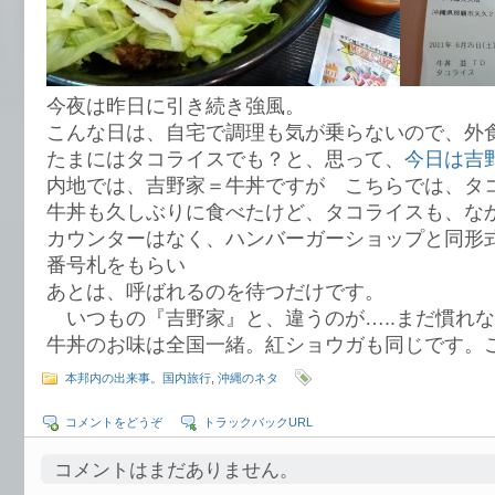
今夜は昨日に引き続き強風。
こんな日は、自宅で調理も気が乗らないので、外
たまにはタコライスでも？と、思って、
今日は吉
内地では、吉野家＝牛丼ですが こちらでは、タ
牛丼も久しぶりに食べたけど、タコライスも、な
カウンターはなく、ハンバーガーショップと同形
番号札をもらい
あとは、呼ばれるのを待つだけです。
いつもの『吉野家』と、違うのが…..まだ慣れ
牛丼のお味は全国一緒。紅ショウガも同じです。
本邦内の出来事。国内旅行
,
沖縄のネタ
コメントをどうぞ
トラックバックURL
コメントはまだありません。