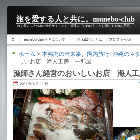
旅を愛する人と共に。munebo-club
旅を愛する人の為の情報サイトです。管理人『むねぼう』がお贈りする旅の足跡。
munebo-club ＨＰについて
『むねぼう』とは （プロフィール）
ホーム
>
本邦内の出来事。国内旅行
,
沖縄のネ
しいお店 海人工房 一郎屋
漁師さん経営のおいしいお店 海人工
2011 年 6 月 11 日