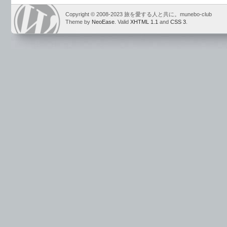
Copyright © 2008-2023 旅を愛する人と共に。munebo-club
Theme by
NeoEase
. Valid
XHTML 1.1
and
CSS 3
.