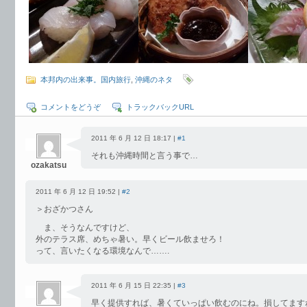
本邦内の出来事。国内旅行
,
沖縄のネタ
コメントをどうぞ
トラックバックURL
2011 年 6 月 12 日 18:17 |
#1
それも沖縄時間と言う事で…
ozakatsu
2011 年 6 月 12 日 19:52 |
#2
＞おざかつさん
ま、そうなんですけど、
外のテラス席、めちゃ暑い。早くビール飲ませろ！
って、言いたくなる環境なんで…….
2011 年 6 月 15 日 22:35 |
#3
早く提供すれば、暑くていっぱい飲むのにね。損してます