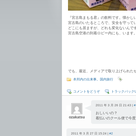
『宮古島まもる君』の飲料です。懐かし
宮古島のいたるところで、安全を守って
どこにも居ますが、どれも変化ないんで
宮古島空港の到着ロビー内にも、います
でも、最近、メディアで取り上げられた
本邦内の出来事。国内旅行
コメントをどうぞ
トラックバックU
2011 年 3 月 26 日 21:43 |
#
おしいいの？
ozakatsu
着払いのクール便で今度
2011 年 3 月 27 日 15:24 |
#2