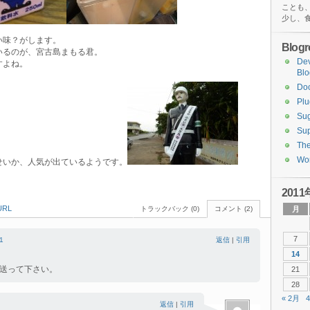
ことも
少し、
い味？がします。
Blogro
いるのが、宮古島まもる君。
De
すよね。
Blo
。
Do
Plu
Sug
Sup
Th
Wor
せいか、人気が出ているようです。
2011
RL
トラックバック (0)
コメント (2)
月
7
1
返信
|
引用
14
送って下さい。
21
28
« 2月
返信
|
引用