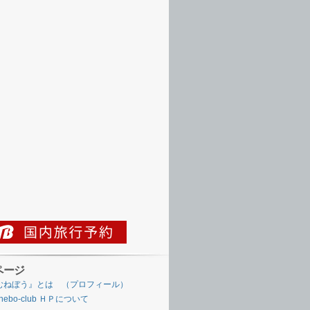
ページ
むねぼう』とは （プロフィール）
nebo-club ＨＰについて