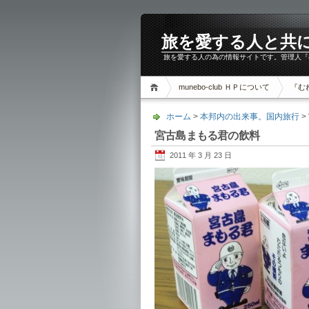
旅を愛する人と共に。m
旅を愛する人の為の情報サイトです。管理人『
munebo-club ＨＰについて
『む
ホーム
>
本邦内の出来事。国内旅行
>
宮古島まもる君の飲料
2011 年 3 月 23 日