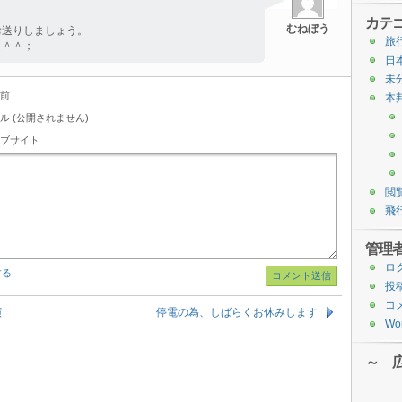
カテ
むねぼう
お送りしましょう。
旅
（＾＾；
日
未
前
本
ル (公開されません)
ブサイト
閲
飛
管理
ロ
する
投
コ
演
停電の為、しばらくお休みします
Wor
～ 