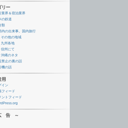
ゴリー
行業界＆宿泊業界
本の鉄道
分類
邦内の出来事。国内旅行
その他の地域
九州各地
信州にて
沖縄のネタ
覧禁止の裏の話
行機の話
者用
グイン
稿フィード
メントフィード
dPress.org
広 告 ～