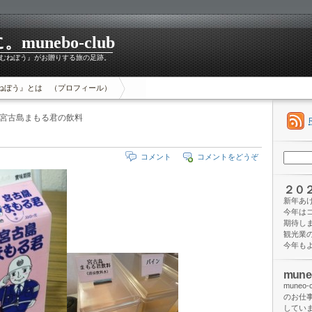
unebo-club
むねぼう』がお贈りする旅の足跡。
ねぼう』とは （プロフィール）
 宮古島まもる君の飲料
検
コメント
コメントをどうぞ
索:
２０
新年あ
今年は
期待し
観光業
今年も
mun
mune
のお仕
してい