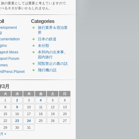
、旅の要素としては重要と考えていますので、
食べるネタが多いかもしれません。
ll
Categories
velopment
旅行業界＆宿泊業
g
界
cumentation
日本の鉄道
gins
未分類
gest Ideas
本邦内の出来事。
国内旅行
port Forum
閲覧禁止の裏の話
emes
飛行機の話
dPress Planet
年3月
火
水
木
金
土
日
1
2
3
4
5
6
8
9
10
11
12
13
15
16
17
18
19
20
22
23
24
25
26
27
29
30
31
4月 »