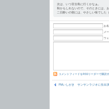
次は、いつ宮古島に行くかなぁ。
秋かもしれないので、そのときには、
二日酔いの朝には、やさしい味でした
お名
メー
ウェ
コメントフィードをRSSリーダーで購読
FMいしがき サンサンラジオに生出