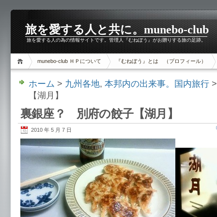
旅を愛する人と共に。munebo-club
旅を愛する人の為の情報サイトです。管理人『むねぼう』がお贈りする旅の足跡。
munebo-club ＨＰについて
『むねぼう』とは （プロフィール）
ホーム
>
九州各地
,
本邦内の出来事。国内旅行
【湖月】
裏銀座？ 別府の餃子【湖月】
2010 年 5 月 7 日