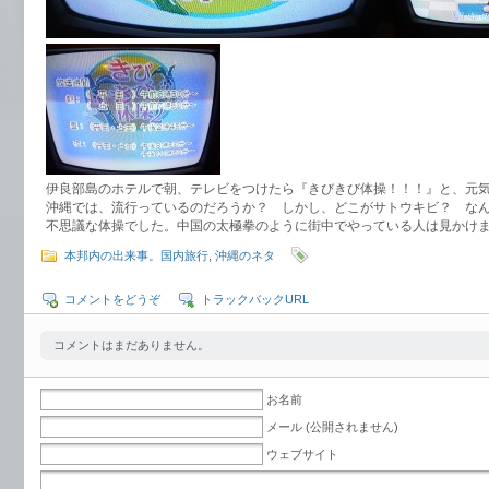
伊良部島のホテルで朝、テレビをつけたら『きびきび体操！！！』と、元
沖縄では、流行っているのだろうか？ しかし、どこがサトウキビ？ な
不思議な体操でした。中国の太極拳のように街中でやっている人は見かけ
本邦内の出来事。国内旅行
,
沖縄のネタ
コメントをどうぞ
トラックバックURL
コメントはまだありません。
お名前
メール (公開されません)
ウェブサイト