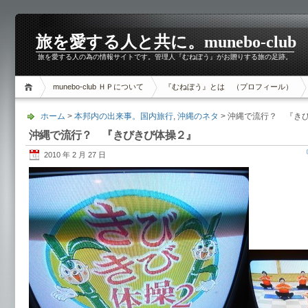
旅を愛する人と共に。munebo-club
旅を愛する人の為の情報サイトです。管理人『むねぼう』がお贈りする旅の足跡。
munebo-club ＨＰについて
『むねぼう』とは （プロフィール）
ホーム
>
本邦内の出来事。国内旅行
,
沖縄のネタ
> 沖縄で流行？ 『き
沖縄で流行？ 『きびきび体操２』
2010 年 2 月 27 日