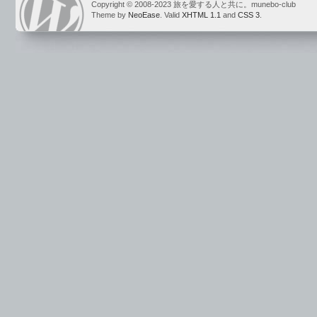
Copyright © 2008-2023 旅を愛する人と共に。munebo-club
Theme by
NeoEase
. Valid
XHTML 1.1
and
CSS 3
.