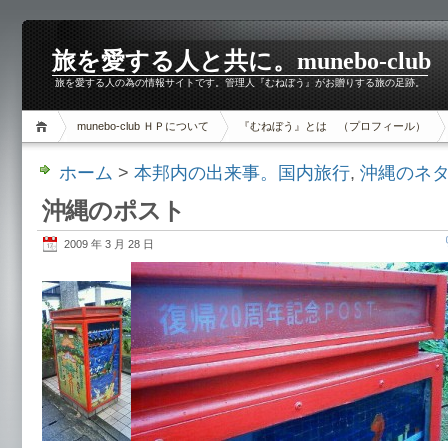
旅を愛する人と共に。munebo-club
旅を愛する人の為の情報サイトです。管理人『むねぼう』がお贈りする旅の足跡。
munebo-club ＨＰについて
『むねぼう』とは （プロフィール）
ホーム
>
本邦内の出来事。国内旅行
,
沖縄のネ
沖縄のポスト
2009 年 3 月 28 日