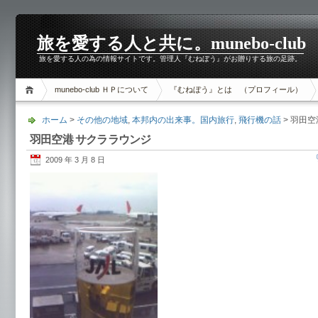
旅を愛する人と共に。munebo-club
旅を愛する人の為の情報サイトです。管理人『むねぼう』がお贈りする旅の足跡。
munebo-club ＨＰについて
『むねぼう』とは （プロフィール）
ホーム
>
その他の地域
,
本邦内の出来事。国内旅行
,
飛行機の話
> 羽田
羽田空港 サクララウンジ
2009 年 3 月 8 日