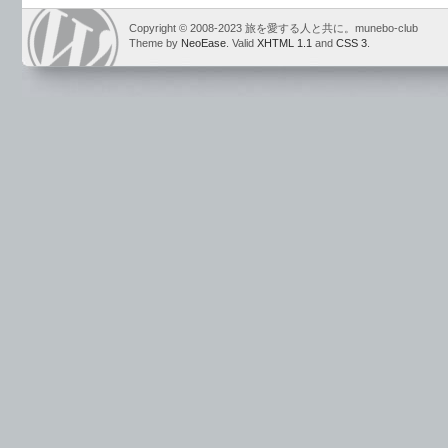
Copyright © 2008-2023 旅を愛する人と共に。munebo-club
Theme by
NeoEase
. Valid
XHTML 1.1
and
CSS 3
.