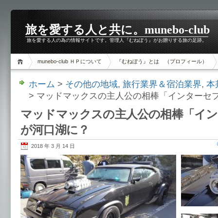
旅を愛する人と共に。munebo-club
旅を愛する人の為の情報サイトです。管理人『むねぼう』がお贈りする旅の足跡。
munebo-club ＨＰについて
『むねぼう』とは （プロフィール）
ホーム
>
その他の地域
,
旅行業界＆宿泊業界
,
本
> マッドマックスの主人公の相棒「インターセ
マッドマックスの主人公の相棒「イン
が河口湖に？
2018 年 3 月 14 日