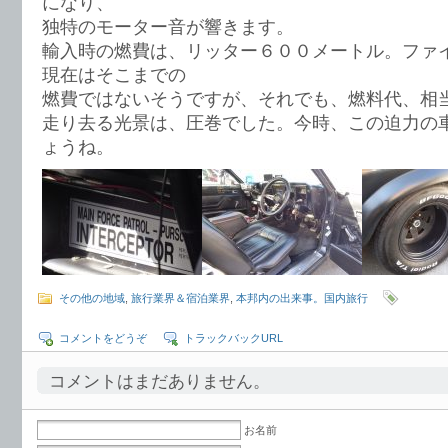
になり、
独特のモーター音が響きます。
輸入時の燃費は、リッター６００メートル。ファ
現在はそこまでの
燃費ではないそうですが、それでも、燃料代、相
走り去る光景は、圧巻でした。今時、この迫力の
ょうね。
その他の地域
,
旅行業界＆宿泊業界
,
本邦内の出来事。国内旅行
コメントをどうぞ
トラックバックURL
コメントはまだありません。
お名前