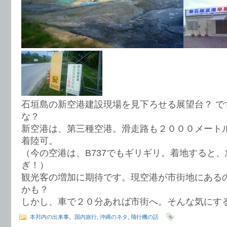
石垣島の新空港建設現場を見下ろせる展望台？ で
な？
新空港は、第三種空港。滑走路も２０００メートル
着陸可。
（今の空港は、B737でもギリギリ。着地すると
ぎ！）
観光客の増加に期待です。現空港が市街地にある
かも？
しかし、車で２０分あれば市街へ。そんな気にす
本邦内の出来事。国内旅行
,
沖縄のネタ
,
飛行機の話