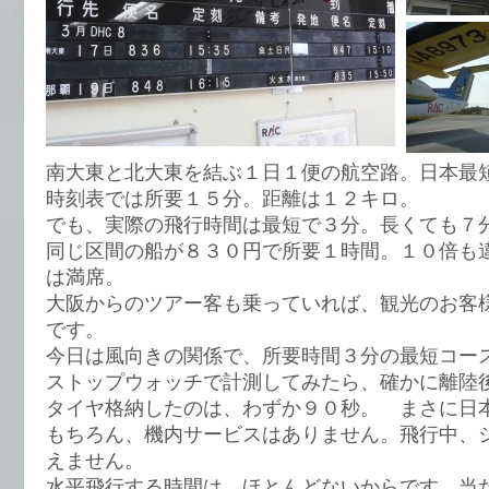
南大東と北大東を結ぶ１日１便の航空路。日本最
時刻表では所要１５分。距離は１２キロ。
でも、実際の飛行時間は最短で３分。長くても７
同じ区間の船が８３０円で所要１時間。１０倍も
は満席。
大阪からのツアー客も乗っていれば、観光のお客
です。
今日は風向きの関係で、所要時間３分の最短コー
ストップウォッチで計測してみたら、確かに離陸
タイヤ格納したのは、わずか９０秒。 まさに日
もちろん、機内サービスはありません。飛行中、
えません。
水平飛行する時間は、ほとんどないからです。当