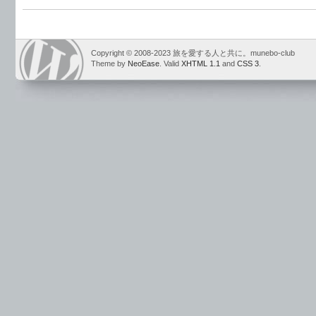
Copyright © 2008-2023 旅を愛する人と共に。munebo-club
Theme by
NeoEase
. Valid
XHTML 1.1
and
CSS 3
.