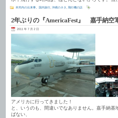
本邦内の出来事。国内旅行
,
沖縄のネタ
,
飛行機の話
2年ぶりの『AmericaFest』 嘉手納
2011 年 7 月 2 日
アメリカに行ってきました！
と、いうのも、間違いでなありません。嘉手納基
ばない、