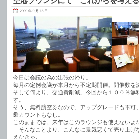
空港ラウンジにて これからを考え
2009 年 9 月 13 日
今日は会議の為の出張の帰り。
毎月の定例会議が来月から不定期開催。開催数を
そして何より、交通費削減。今回から１００％無
す。
そう、無料航空券なので、アップグレードも不可
乗カウントもなし。
このままでは、来年はこのラウンジも使えないよ
そんなことより、こんなに景気悪くて売り上げ
えなきゃ。