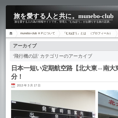
旅を愛する人と共に。munebo-club
旅を愛する人の為の情報サイトです。管理人『むねぼう』がお贈りする旅の足跡。
munebo-club ＨＰについて
『むねぼう』とは （プロフィール）
アーカイブ
‘飛行機の話’ カテゴリーのアーカイブ
日本一短い定期航空路【北大東⇔南大
分！
2013 年 3 月 17 日