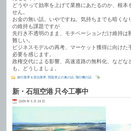
どうやって効率を上げて業務にあたるのか、根本
せん。
お金の無い話。いやですね。気持ちまでも暗くな
の維持も課題ですが
先行き不透明のまま、モチベーションだけ維持は
難しい。
ビジネスモデルの再考、マーケット獲得に向けた
必要を感じます。
政権交代による影響、高速道路の無料化、などな
も。どうしましょ。
旅行業界＆宿泊業界
,
閲覧禁止の裏の話
,
飛行機の話
新・石垣空港 只今工事中
2009 年 5 月 24 日