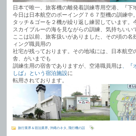
日本で唯一、旅客機の離発着訓練専用空港、『下
今日は日本航空のボーイング７６７型機の訓練中
タッチ＆ゴーを２機が繰り返し練習しています。
スカイブルーの海を見ながらの訓練、気持ちいい
ここは以前、旅客扱いがありました、その頃の名
ィング職員用の
社宅が残っております。その地域には、日本航空
舎、がいまでも
訓練生用の宿舎でありますが、空港職員用は
、『
しば』という宿泊施設
に
転用されております。
旅行業界＆宿泊業界
,
沖縄のネタ
,
飛行機の話