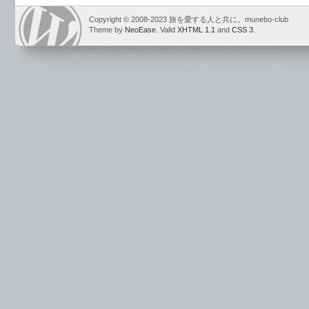
Copyright © 2008-2023 旅を愛する人と共に。munebo-club
Theme by
NeoEase
. Valid
XHTML 1.1
and
CSS 3
.