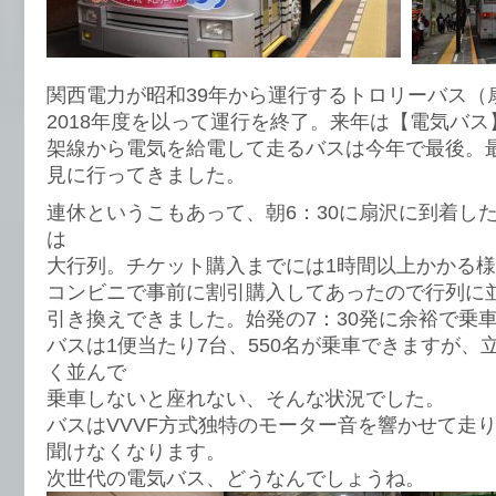
関西電力が昭和39年から運行するトロリーバス（
2018年度を以って運行を終了。来年は【電気バ
架線から電気を給電して走るバスは今年で最後。
見に行ってきました。
連休というこもあって、朝6：30に扇沢に到着し
は
大行列。チケット購入までには1時間以上かかる
コンビニで事前に割引購入してあったので行列に
引き換えできました。始発の7：30発に余裕で乗
バスは1便当たり7台、550名が乗車できますが、
く並んで
乗車しないと座れない、そんな状況でした。
バスはVVVF方式独特のモーター音を響かせて走
聞けなくなります。
次世代の電気バス、どうなんでしょうね。