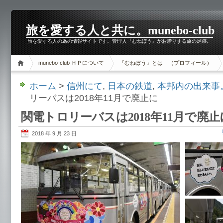
旅を愛する人と共に。munebo-club
旅を愛する人の為の情報サイトです。管理人『むねぼう』がお贈りする旅の足跡。
munebo-club ＨＰについて
『むねぼう』とは （プロフィール）
ホーム
>
信州にて
,
日本の鉄道
,
本邦内の出来事
リーバスは2018年11月で廃止に
関電トロリーバスは2018年11月で廃止
2018 年 9 月 23 日